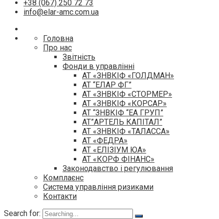
+38 (067) 250 72 73
info@elar-amc.com.ua
Головна
Про нас
Звітність
Фонди в управлінні
АТ «ЗНВКІФ «ГОЛДМАН»
АТ “ЕЛАР ФГ”
АТ «ЗНВКІФ «СТОРМЕР»
АТ «ЗНВКІФ «КОРСАР»
АТ “ЗНВКІФ “ЕА ГРУП”
АТ”АРТЕЛЬ КАПІТАЛ”
АТ «ЗНВКІФ «ТАЛАССА»
АТ «ФЕДРА»
АТ «ЕЛІЗІУМ ЮА»
АТ «КОРФ ФІНАНС»
Законодавство і регулювання
Комплаєнс
Система управління ризиками
Контакти
Search for: