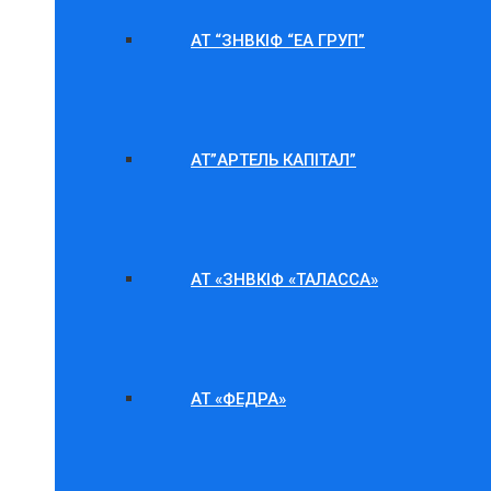
АТ “ЗНВКІФ “ЕА ГРУП”
АТ”АРТЕЛЬ КАПІТАЛ”
АТ «ЗНВКІФ «ТАЛАССА»
АТ «ФЕДРА»